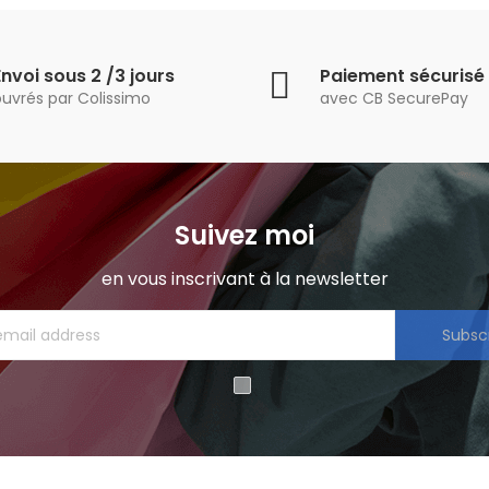
Envoi sous 2 /3 jours
Paiement sécurisé
ouvrés par Colissimo
avec CB SecurePay
Suivez moi
en vous inscrivant à la newsletter
Subsc