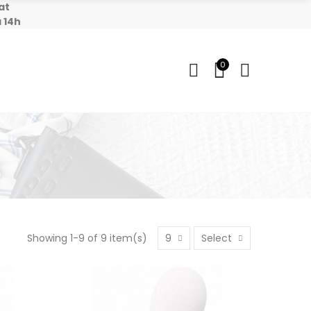
at
 14h
0
Showing 1-9 of 9 item(s)
9
Select