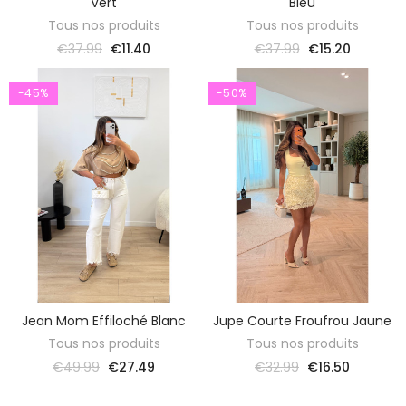
Vert
Bleu
Tous nos produits
Tous nos produits
€37.99
€11.40
€37.99
€15.20
-45%
-50%
Jean Mom Effiloché Blanc
Jupe Courte Froufrou Jaune
SELECT OPTIONS
SELECT OPTIONS
Tous nos produits
Tous nos produits
€49.99
€27.49
€32.99
€16.50