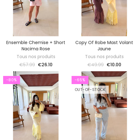
Ensemble Chemise + Short
Copy Of Robe Mast Volant
DISCOVER
DISCOVER
Nacima Rose
Jaune
Tous nos produits
Tous nos produits
€57.99
€26.10
€49.99
€10.00
-80%
-65%
OUT-OF-STOCK