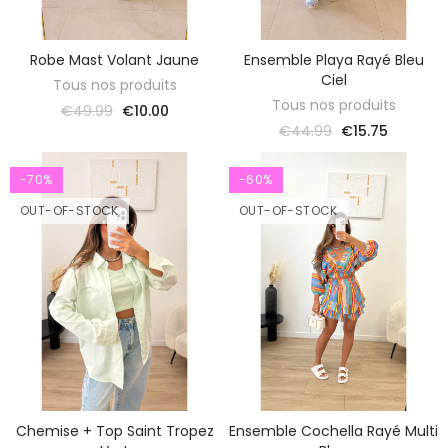
Robe Mast Volant Jaune
Ensemble Playa Rayé Bleu
DISCOVER
DISCOVER
Ciel
Tous nos produits
Tous nos produits
€49.99
€10.00
€44.99
€15.75
-70%
-60%
OUT-OF-STOCK
OUT-OF-STOCK
Chemise + Top Saint Tropez
Ensemble Cochella Rayé Multi
DISCOVER
DISCOVER