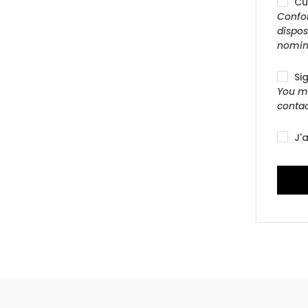
Cu
Confor
dispos
nomin
Si
You ma
contac
J'