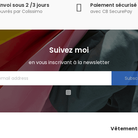
Envoi sous 2 /3 jours
Paiement sécurisé
ouvrés par Colissimo
avec CB SecurePay
Suivez moi
en vous inscrivant à la newsletter
Subsc
Vêtement