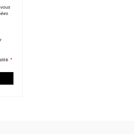
 vous
nées
r
lité