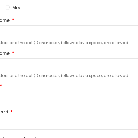
.
Mrs.
 name
tters and the dot (.) character, followed by a space, are allowed.
name
tters and the dot (.) character, followed by a space, are allowed.
word