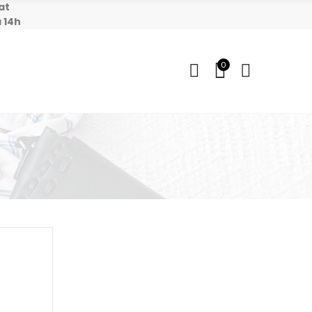
at
 14h
0