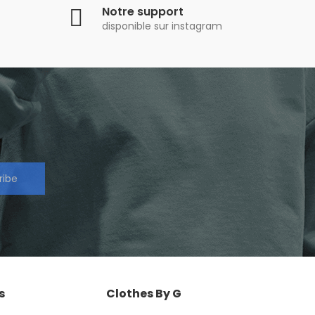
Notre support
disponible sur instagram
ribe
s
Clothes By G