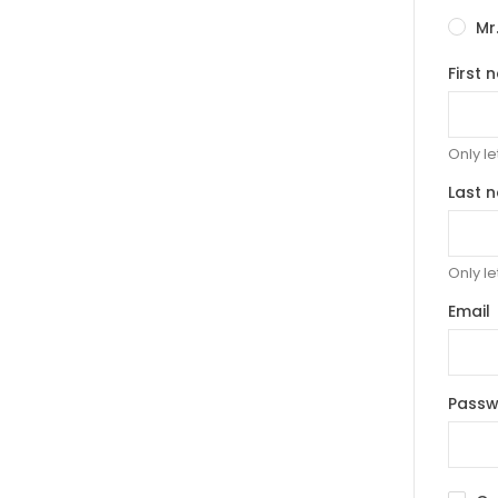
Mr
First
Only le
Last 
Only le
Email
Pass