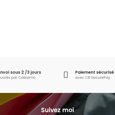
Collier Argent cercle
Collier LYVY Vert
doré
24,99 €
24,99 €
Envoi sous 2 /3 jours
Paiement sécurisé
ouvrés par Colissimo
avec CB SecurePay
Suivez moi