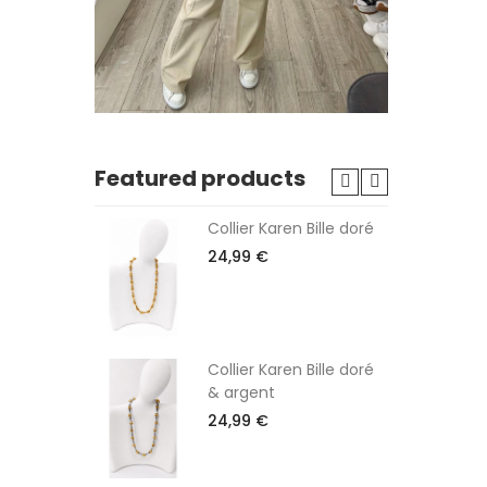
Featured products
ier Tahiti
Collier Karen Bille doré
24,99 €
Noir
Collier Karen Bille doré
& argent
24,99 €