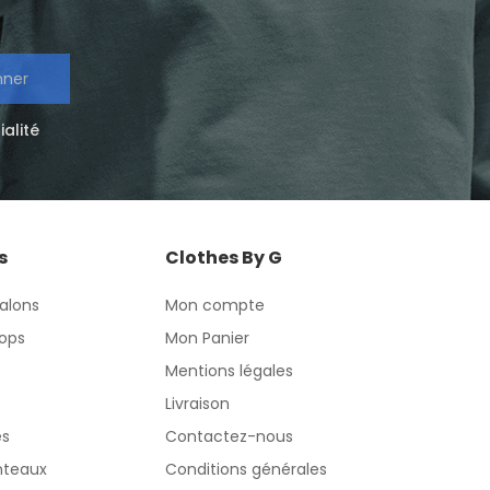
nner
ialité
s
Clothes By G
alons
Mon compte
ops
Mon Panier
Mentions légales
Livraison
es
Contactez-nous
nteaux
Conditions générales