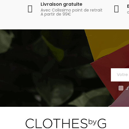
Livraison gratuite
Avec Colissimo point de retrait
A partir de 99€
J