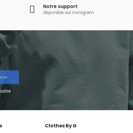
Notre support
disponible sur instagram
nner
ialité
s
Clothes By G